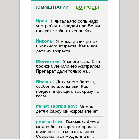
КОММЕНТАРИИ
ВОПРОСЫ
Ирен:
Я читала,что соль надо
употреблять с водой при БА,вы
говорите избегать соль.Как ...
Николь:
Я мама двоих детей
школьного возраста. Как и все
дети их возраста, ...
Валентина:
У моего сына был
бронхит. Лечили его Азитралом.
Препарат дали только на ...
Нинель:
Дети часто болеют,
особенно школьники. Как
пойдёт инфекция, так сразу по
всем. ...
nemat sadriddinov:
Можно
детям барсучий жиром влечет
pomsveta.ru:
Вылечить Астму
можно без лекарств и прочего
физического вмешательства.
Современная медицина к ...