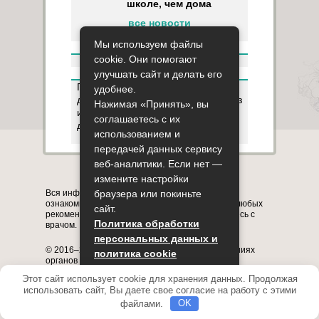
школе, чем дома
все новости
Мы используем файлы
cookie. Они помогают
улучшать сайт и делать его
Пользуясь данным ресурсом вы
удобнее.
даёте разрешение на сбор, анализ
Нажимая «Принять», вы
и хранение своих персональных
соглашаетесь с их
данных согласно
Правилам
.
использованием и
передачей данных сервису
веб-аналитики. Если нет —
Карта сайта
О сайте
Контакты
измените настройки
Вся информация на сайте представлена в
браузера или покиньте
ознакомительных целях. Перед применением любых
сайт.
рекомендаций обязательно проконсультируйтесь с
Политика обработки
врачом.
персональных данных и
© 2016–2026, медицинский портал о заболеваниях
политика cookie
органов системы дыхания astmania.ru
Полное или частичное копирование информации с
Этот сайт использует cookie для хранения данных. Продолжая
Принять
сайта без указания активной ссылки на него
использовать сайт, Вы даете свое согласие на работу с этими
запрещено.
файлами.
OK