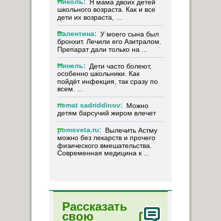
Николь:
Я мама двоих детей
школьного возраста. Как и все
дети их возраста, ...
Валентина:
У моего сына был
бронхит. Лечили его Азитралом.
Препарат дали только на ...
Нинель:
Дети часто болеют,
особенно школьники. Как
пойдёт инфекция, так сразу по
всем. ...
nemat sadriddinov:
Можно
детям барсучий жиром влечет
pomsveta.ru:
Вылечить Астму
можно без лекарств и прочего
физического вмешательства.
Современная медицина к ...
Рассказать
свою