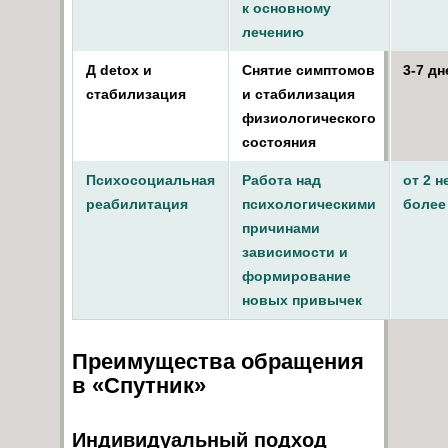
к основному
лечению
Д detox и
Снятие симптомов
3-7 дн
стабилизация
и стабилизация
физиологического
состояния
Психосоциальная
Работа над
от 2 н
реабилитация
психологическими
более
причинами
зависимости и
формирование
новых привычек
Преимущества обращения
в «Спутник»
Индивидуальный подход