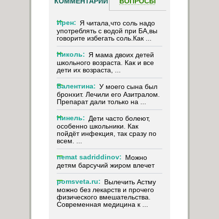
КОММЕНТАРИИ
ВОПРОСЫ
Ирен:
Я читала,что соль надо
употреблять с водой при БА,вы
говорите избегать соль.Как ...
Николь:
Я мама двоих детей
школьного возраста. Как и все
дети их возраста, ...
Валентина:
У моего сына был
бронхит. Лечили его Азитралом.
Препарат дали только на ...
Нинель:
Дети часто болеют,
особенно школьники. Как
пойдёт инфекция, так сразу по
всем. ...
nemat sadriddinov:
Можно
детям барсучий жиром влечет
pomsveta.ru:
Вылечить Астму
можно без лекарств и прочего
физического вмешательства.
Современная медицина к ...