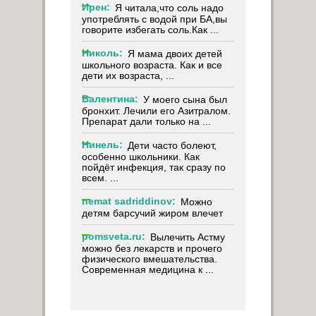
Ирен:
Я читала,что соль надо
употреблять с водой при БА,вы
говорите избегать соль.Как ...
Николь:
Я мама двоих детей
школьного возраста. Как и все
дети их возраста, ...
Валентина:
У моего сына был
бронхит. Лечили его Азитралом.
Препарат дали только на ...
Нинель:
Дети часто болеют,
особенно школьники. Как
пойдёт инфекция, так сразу по
всем. ...
nemat sadriddinov:
Можно
детям барсучий жиром влечет
pomsveta.ru:
Вылечить Астму
можно без лекарств и прочего
физического вмешательства.
Современная медицина к ...