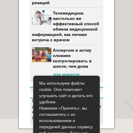
реакций
Телемедицина
настолько же
эффективный способ
обмена медицинской
информацией, как личная
встреча с врачом
Аллергию и астму
сложнее
контролировать в
школе, чем дома
все новости
Мы используем файлы
cookie. Они помогают
улучшать сайт и делать его
Пользуясь данным ресурсом вы
удобнее.
даёте разрешение на сбор, анализ
Нажимая «Принять», вы
и хранение своих персональных
соглашаетесь с их
данных согласно
Правилам
.
использованием и
передачей данных сервису