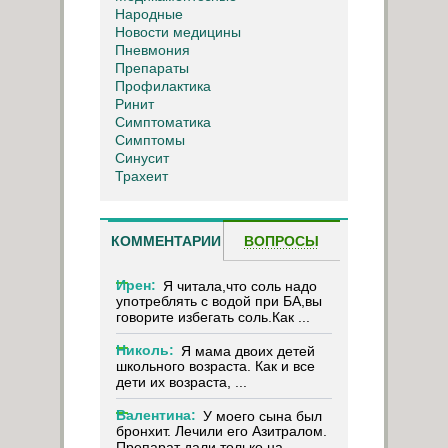
Народные
Новости медицины
Пневмония
Препараты
Профилактика
Ринит
Симптоматика
Симптомы
Синусит
Трахеит
КОММЕНТАРИИ
ВОПРОСЫ
Ирен:
Я читала,что соль надо
употреблять с водой при БА,вы
говорите избегать соль.Как ...
Николь:
Я мама двоих детей
школьного возраста. Как и все
дети их возраста, ...
Валентина:
У моего сына был
бронхит. Лечили его Азитралом.
Препарат дали только на ...