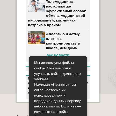
Телемедицина
настолько же
эффективный способ
обмена медицинской
информацией, как личная
встреча с врачом
Аллергию и астму
сложнее
контролировать в
школе, чем дома
все новости
Мы используем файлы
cookie. Они помогают
улучшать сайт и делать его
Пользуясь данным ресурсом вы
удобнее.
даёте разрешение на сбор, анализ
Нажимая «Принять», вы
и хранение своих персональных
соглашаетесь с их
данных согласно
Правилам
.
использованием и
передачей данных сервису
веб-аналитики. Если нет —
Карта сайта
О сайте
Контакты
измените настройки