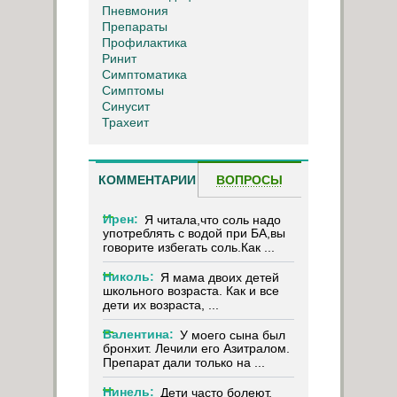
Пневмония
Препараты
Профилактика
Ринит
Симптоматика
Симптомы
Синусит
Трахеит
КОММЕНТАРИИ
ВОПРОСЫ
Ирен:
Я читала,что соль надо
употреблять с водой при БА,вы
говорите избегать соль.Как ...
Николь:
Я мама двоих детей
школьного возраста. Как и все
дети их возраста, ...
Валентина:
У моего сына был
бронхит. Лечили его Азитралом.
Препарат дали только на ...
Нинель:
Дети часто болеют,