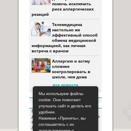
помочь исключить
риск аллергических
реакций
Телемедицина
настолько же
эффективный способ
обмена медицинской
информацией, как личная
встреча с врачом
Аллергию и астму
сложнее
контролировать в
школе, чем дома
все новости
Мы используем файлы
cookie. Они помогают
улучшать сайт и делать его
Пользуясь данным ресурсом вы
удобнее.
даёте разрешение на сбор, анализ
Нажимая «Принять», вы
и хранение своих персональных
соглашаетесь с их
данных согласно
Правилам
.
использованием и