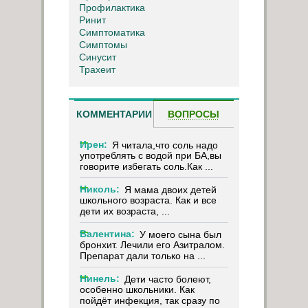
Профилактика
Ринит
Симптоматика
Симптомы
Синусит
Трахеит
КОММЕНТАРИИ
ВОПРОСЫ
Ирен:
Я читала,что соль надо
употреблять с водой при БА,вы
говорите избегать соль.Как ...
Николь:
Я мама двоих детей
школьного возраста. Как и все
дети их возраста, ...
Валентина:
У моего сына был
бронхит. Лечили его Азитралом.
Препарат дали только на ...
Нинель:
Дети часто болеют,
особенно школьники. Как
пойдёт инфекция, так сразу по