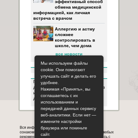
эффективный способ
обмена медицинской
информацией, как личная
встреча с врачом
Аллергию и астму
сложнее
контролировать в
школе, чем дома
все новости
Мы используем файлы
cookie. Они помогают
улучшать сайт и делать его
Пользуясь данным ресурсом вы
удобнее.
даёте разрешение на сбор, анализ
Нажимая «Принять», вы
и хранение своих персональных
соглашаетесь с их
данных согласно
Правилам
.
использованием и
передачей данных сервису
веб-аналитики. Если нет —
Карта сайта
О сайте
Контакты
измените настройки
Вся информация на сайте представлена в
браузера или покиньте
ознакомительных целях. Перед применением любых
сайт.
рекомендаций обязательно проконсультируйтесь с