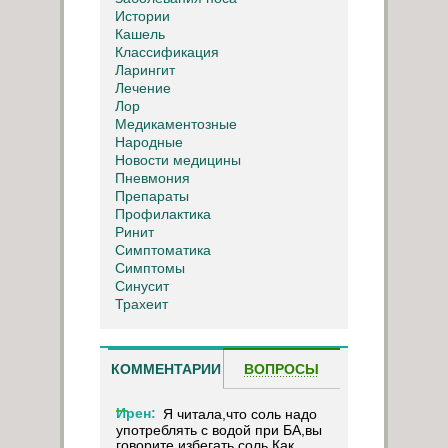
Истории
Кашель
Классификация
Ларингит
Лечение
Лор
Медикаментозные
Народные
Новости медицины
Пневмония
Препараты
Профилактика
Ринит
Симптоматика
Симптомы
Синусит
Трахеит
КОММЕНТАРИИ
ВОПРОСЫ
Ирен:
Я читала,что соль надо
употреблять с водой при БА,вы
говорите избегать соль.Как ...