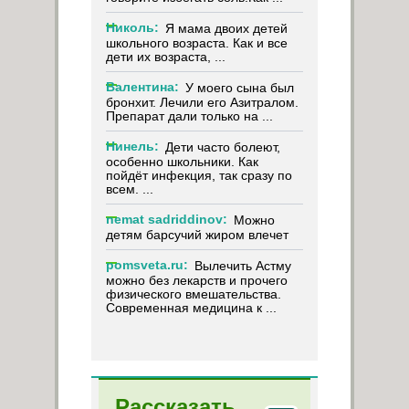
Николь:
Я мама двоих детей
школьного возраста. Как и все
дети их возраста, ...
Валентина:
У моего сына был
бронхит. Лечили его Азитралом.
Препарат дали только на ...
Нинель:
Дети часто болеют,
особенно школьники. Как
пойдёт инфекция, так сразу по
всем. ...
nemat sadriddinov:
Можно
детям барсучий жиром влечет
pomsveta.ru:
Вылечить Астму
можно без лекарств и прочего
физического вмешательства.
Современная медицина к ...
Рассказать