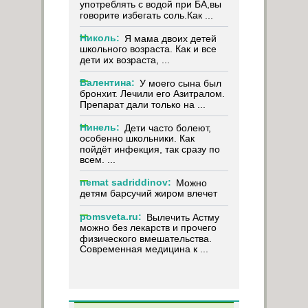
употреблять с водой при БА,вы
говорите избегать соль.Как ...
Николь:
Я мама двоих детей
школьного возраста. Как и все
дети их возраста, ...
Валентина:
У моего сына был
бронхит. Лечили его Азитралом.
Препарат дали только на ...
Нинель:
Дети часто болеют,
особенно школьники. Как
пойдёт инфекция, так сразу по
всем. ...
nemat sadriddinov:
Можно
детям барсучий жиром влечет
pomsveta.ru:
Вылечить Астму
можно без лекарств и прочего
физического вмешательства.
Современная медицина к ...