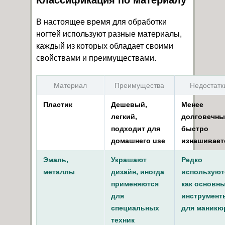
В настоящее время для обработки
ногтей используют разные материалы,
каждый из которых обладает своими
свойствами и преимуществами.
Материал
Преимущества
Недостатк
Пластик
Дешевый,
Менее
легкий,
долговечны
подходит для
быстро
домашнего use
изнашивает
Эмаль,
Украшают
Редко
металлы
дизайн, иногда
используют
применяются
как основн
для
инструмент
специальных
для маникю
техник