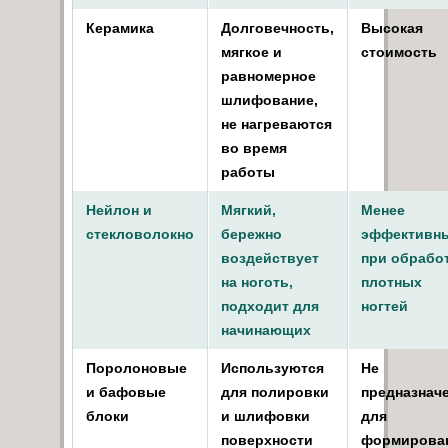
Керамика
Долговечность,
Высокая
мягкое и
стоимость
равномерное
шлифование,
не нагреваются
во время
работы
Нейлон и
Мягкий,
Менее
стекловолокно
бережно
эффективн
воздействует
при обрабо
на ноготь,
плотных
подходит для
ногтей
начинающих
Поролоновые
Используются
Не
и бафовые
для полировки
предназнач
блоки
и шлифовки
для
поверхности
формирова