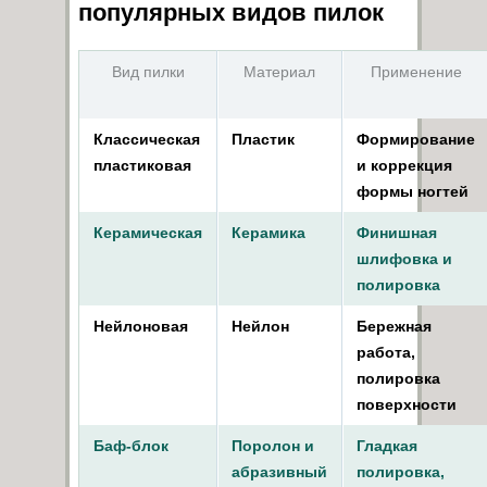
популярных видов пилок
Вид пилки
Материал
Применение
Классическая
Пластик
Формирование
пластиковая
и коррекция
формы ногтей
Керамическая
Керамика
Финишная
шлифовка и
полировка
Нейлоновая
Нейлон
Бережная
работа,
полировка
поверхности
Баф-блок
Поролон и
Гладкая
абразивный
полировка,