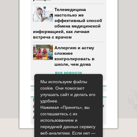
Телемедицина
настолько же
эффективный способ
обмена медицинской
информацией, как личная
встреча с врачом
Аллергию и астму
сложнее
контролировать в
школе, чем дома
все новости
Мы используем файлы
cookie. Они помогают
улучшать сайт и делать его
Пользуясь данным ресурсом вы
удобнее.
даёте разрешение на сбор, анализ
Нажимая «Принять», вы
и хранение своих персональных
соглашаетесь с их
данных согласно
Правилам
.
использованием и
передачей данных сервису
веб-аналитики. Если нет —
Карта сайта
О сайте
Контакты