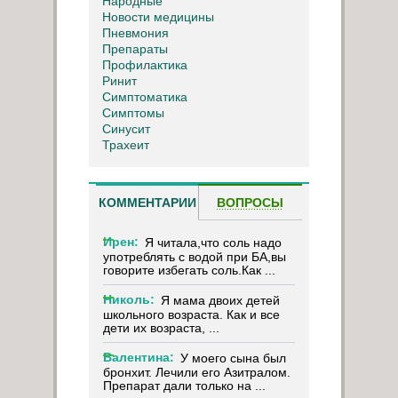
Народные
Новости медицины
Пневмония
Препараты
Профилактика
Ринит
Симптоматика
Симптомы
Синусит
Трахеит
КОММЕНТАРИИ
ВОПРОСЫ
Ирен:
Я читала,что соль надо
употреблять с водой при БА,вы
говорите избегать соль.Как ...
Николь:
Я мама двоих детей
школьного возраста. Как и все
дети их возраста, ...
Валентина:
У моего сына был
бронхит. Лечили его Азитралом.
Препарат дали только на ...