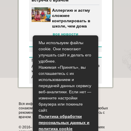
Аллергию и астму
сложнее
контролировать в
школе, чем дома
все новости
Мы используем файлы
cookie. Они помогают
улучшать сайт и делать его
Пользуясь данным ресурсом вы
удобнее.
даёте разрешение на сбор, анализ
Нажимая «Принять», вы
и хранение своих персональных
соглашаетесь с их
данных согласно
Правилам
.
использованием и
передачей данных сервису
веб-аналитики. Если нет —
Карта сайта
О сайте
Контакты
измените настройки
Вся информация на сайте представлена в
браузера или покиньте
ознакомительных целях. Перед применением любых
сайт.
рекомендаций обязательно проконсультируйтесь с
Политика обработки
врачом.
персональных данных и
© 2016–2026, медицинский портал о заболеваниях
политика cookie