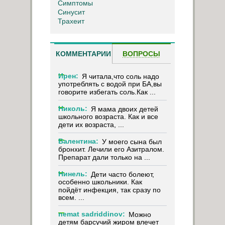
Симптомы
Синусит
Трахеит
КОММЕНТАРИИ
ВОПРОСЫ
Ирен:
Я читала,что соль надо
употреблять с водой при БА,вы
говорите избегать соль.Как ...
Николь:
Я мама двоих детей
школьного возраста. Как и все
дети их возраста, ...
Валентина:
У моего сына был
бронхит. Лечили его Азитралом.
Препарат дали только на ...
Нинель:
Дети часто болеют,
особенно школьники. Как
пойдёт инфекция, так сразу по
всем. ...
nemat sadriddinov:
Можно
детям барсучий жиром влечет