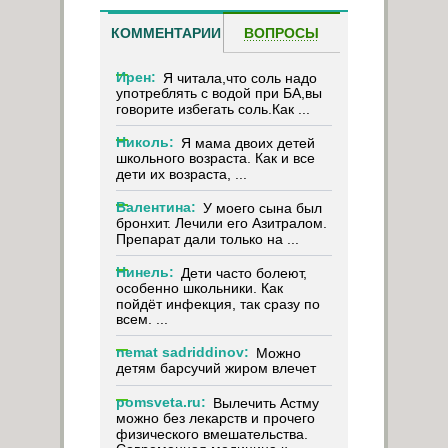
КОММЕНТАРИИ
ВОПРОСЫ
Ирен:
Я читала,что соль надо
употреблять с водой при БА,вы
говорите избегать соль.Как ...
Николь:
Я мама двоих детей
школьного возраста. Как и все
дети их возраста, ...
Валентина:
У моего сына был
бронхит. Лечили его Азитралом.
Препарат дали только на ...
Нинель:
Дети часто болеют,
особенно школьники. Как
пойдёт инфекция, так сразу по
всем. ...
nemat sadriddinov:
Можно
детям барсучий жиром влечет
pomsveta.ru:
Вылечить Астму
можно без лекарств и прочего
физического вмешательства.