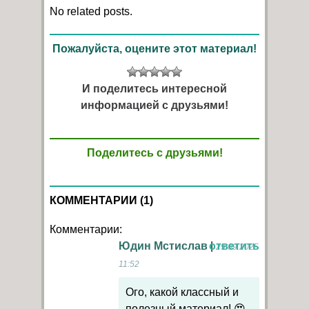
No related posts.
Пожалуйста, оцените этот материал!
И поделитесь интересной
информацией с друзьями!
Поделитесь с друзьями!
КОММЕНТАРИИ (1)
Комментарии:
Юдин Мстислав
|
ответить
29.09.2025
11:52
Ого, какой классный и
полезный материал! 😍