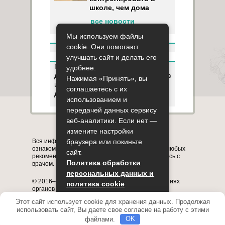
школе, чем дома
все новости
Мы используем файлы
cookie. Они помогают
улучшать сайт и делать его
Пользуясь данным ресурсом вы
удобнее.
даёте разрешение на сбор, анализ
Нажимая «Принять», вы
и хранение своих персональных
соглашаетесь с их
данных согласно
Правилам
.
использованием и
передачей данных сервису
веб-аналитики. Если нет —
Карта сайта
О сайте
Контакты
измените настройки
Вся информация на сайте представлена в
браузера или покиньте
ознакомительных целях. Перед применением любых
сайт.
рекомендаций обязательно проконсультируйтесь с
Политика обработки
врачом.
персональных данных и
© 2016–2026, медицинский портал о заболеваниях
политика cookie
органов системы дыхания astmania.ru
Полное или частичное копирование информации с
Этот сайт использует cookie для хранения данных. Продолжая
Принять
сайта без указания активной ссылки на него
использовать сайт, Вы даете свое согласие на работу с этими
запрещено.
файлами.
OK