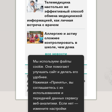
Телемедицина
настолько же
эффективный способ
обмена медицинской
информацией, как личная
встреча с врачом
Аллергию и астму
сложнее
контролировать в
школе, чем дома
все новости
Мы используем файлы
cookie. Они помогают
улучшать сайт и делать его
Пользуясь данным ресурсом вы
удобнее.
даёте разрешение на сбор, анализ
Нажимая «Принять», вы
и хранение своих персональных
соглашаетесь с их
данных согласно
Правилам
.
использованием и
передачей данных сервису
веб-аналитики. Если нет —
Карта сайта
О сайте
Контакты
измените настройки