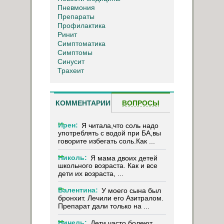
Пневмония
Препараты
Профилактика
Ринит
Симптоматика
Симптомы
Синусит
Трахеит
КОММЕНТАРИИ
ВОПРОСЫ
Ирен:
Я читала,что соль надо
употреблять с водой при БА,вы
говорите избегать соль.Как ...
Николь:
Я мама двоих детей
школьного возраста. Как и все
дети их возраста, ...
Валентина:
У моего сына был
бронхит. Лечили его Азитралом.
Препарат дали только на ...
Нинель:
Дети часто болеют,