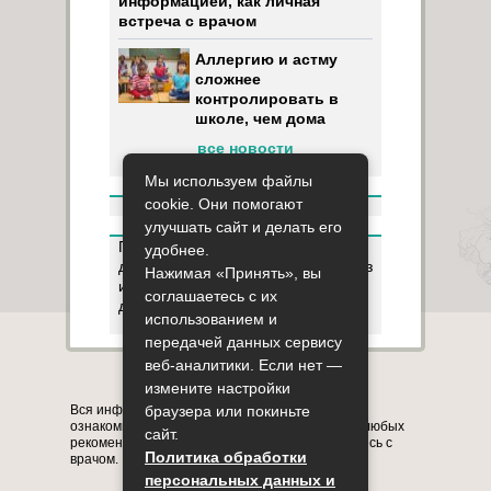
информацией, как личная
встреча с врачом
Аллергию и астму
сложнее
контролировать в
школе, чем дома
все новости
Мы используем файлы
cookie. Они помогают
улучшать сайт и делать его
Пользуясь данным ресурсом вы
удобнее.
даёте разрешение на сбор, анализ
Нажимая «Принять», вы
и хранение своих персональных
соглашаетесь с их
данных согласно
Правилам
.
использованием и
передачей данных сервису
веб-аналитики. Если нет —
Карта сайта
О сайте
Контакты
измените настройки
Вся информация на сайте представлена в
браузера или покиньте
ознакомительных целях. Перед применением любых
сайт.
рекомендаций обязательно проконсультируйтесь с
Политика обработки
врачом.
персональных данных и