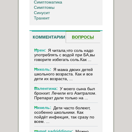
Симптоматика
Симптомы
Синусит
Трахеит
КОММЕНТАРИИ
ВОПРОСЫ
Ирен:
Я читала,что соль надо
употреблять с водой при БА,вы
говорите избегать соль.Как ...
Николь:
Я мама двоих детей
школьного возраста. Как и все
дети их возраста, ...
Валентина:
У моего сына был
бронхит. Лечили его Азитралом.
Препарат дали только на ...
Нинель:
Дети часто болеют,
особенно школьники. Как
пойдёт инфекция, так сразу по
всем. ...
nemat sadriddinov:
Можно