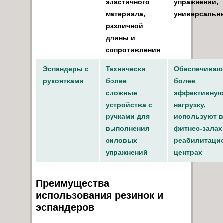
эластичного
упражнений,
материала,
универсальн
различной
длины и
сопротивления
Эспандеры с
Технически
Обеспечиваю
рукоятками
более
более
сложные
эффективну
устройства с
нагрузку,
ручками для
используют в
выполнения
фитнес-залах
силовых
реабилитаци
упражнений
центрах
Преимущества
использования резинок и
эспандеров