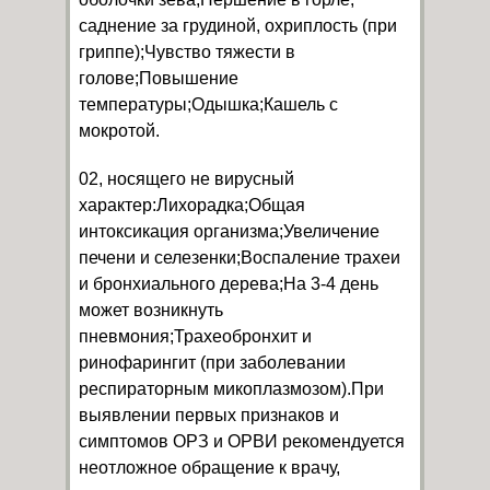
саднение за грудиной, охриплость (при
гриппе);Чувство тяжести в
голове;Повышение
температуры;Одышка;Кашель с
мокротой.
02, носящего не вирусный
характер:Лихорадка;Общая
интоксикация организма;Увеличение
печени и селезенки;Воспаление трахеи
и бронхиального дерева;На 3-4 день
может возникнуть
пневмония;Трахеобронхит и
ринофарингит (при заболевании
респираторным микоплазмозом).При
выявлении первых признаков и
симптомов ОРЗ и ОРВИ рекомендуется
неотложное обращение к врачу,