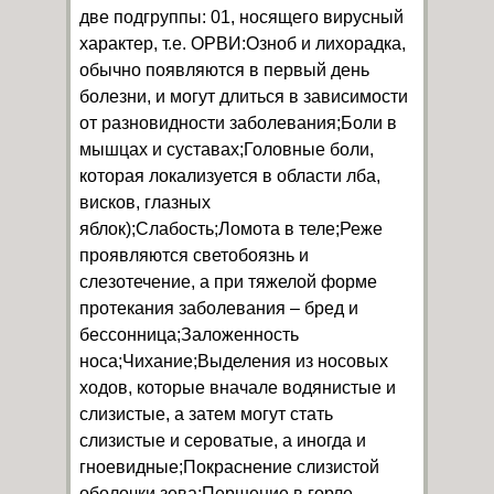
две подгруппы: 01, носящего вирусный
характер, т.е. ОРВИ:Озноб и лихорадка,
обычно появляются в первый день
болезни, и могут длиться в зависимости
от разновидности заболевания;Боли в
мышцах и суставах;Головные боли,
которая локализуется в области лба,
висков, глазных
яблок);Слабость;Ломота в теле;Реже
проявляются светобоязнь и
слезотечение, а при тяжелой форме
протекания заболевания – бред и
бессонница;Заложенность
носа;Чихание;Выделения из носовых
ходов, которые вначале водянистые и
слизистые, а затем могут стать
слизистые и сероватые, а иногда и
гноевидные;Покраснение слизистой
оболочки зева;Першение в горле,