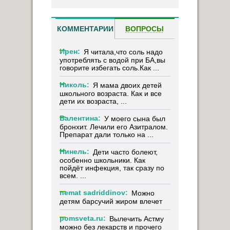
КОММЕНТАРИИ
ВОПРОСЫ
Ирен:
Я читала,что соль надо
употреблять с водой при БА,вы
говорите избегать соль.Как ...
Николь:
Я мама двоих детей
школьного возраста. Как и все
дети их возраста, ...
Валентина:
У моего сына был
бронхит. Лечили его Азитралом.
Препарат дали только на ...
Нинель:
Дети часто болеют,
особенно школьники. Как
пойдёт инфекция, так сразу по
всем. ...
nemat sadriddinov:
Можно
детям барсучий жиром влечет
pomsveta.ru:
Вылечить Астму
можно без лекарств и прочего