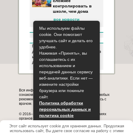
сложнее
контролировать в
школе, чем дома
все новости
Мы используем файлы
cookie. Они помогают
улучшать сайт и делать его
Пользуясь данным ресурсом вы
удобнее.
даёте разрешение на сбор, анализ
Нажимая «Принять», вы
и хранение своих персональных
соглашаетесь с их
данных согласно
Правилам
.
использованием и
передачей данных сервису
веб-аналитики. Если нет —
Карта сайта
О сайте
Контакты
измените настройки
Вся информация на сайте представлена в
браузера или покиньте
ознакомительных целях. Перед применением любых
сайт.
рекомендаций обязательно проконсультируйтесь с
Политика обработки
врачом.
персональных данных и
© 2016–2026, медицинский портал о заболеваниях
политика cookie
органов системы дыхания astmania.ru
Полное или частичное копирование информации с
Этот сайт использует cookie для хранения данных. Продолжая
Принять
сайта без указания активной ссылки на него
использовать сайт, Вы даете свое согласие на работу с этими
запрещено.