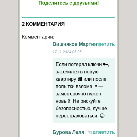
Поделитесь с друзьями!
2 КОММЕНТАРИЯ
Комментарии:
Вишняков Мартин
ответить
|
17.11.2024 05:25
Если потерял ключи 🔑,
заселился в новую
квартиру 🏢 или после
попытки взлома 🚪—
замок срочно нужен
новый. Не рискуйте
безопасностью, лучше
перестраховаться. 😉
Бурова Леля
|
ответить
23.03.2025