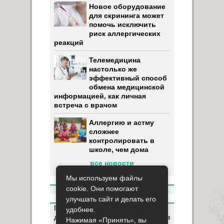
Новое оборудование
для скрининга может
помочь исключить
риск аллергических
реакций
Телемедицина
настолько же
эффективный способ
обмена медицинской
информацией, как личная
встреча с врачом
Аллергию и астму
сложнее
контролировать в
школе, чем дома
все новости
Мы используем файлы
cookie. Они помогают
улучшать сайт и делать его
Пользуясь данным ресурсом вы
удобнее.
даёте разрешение на сбор, анализ
Нажимая «Принять», вы