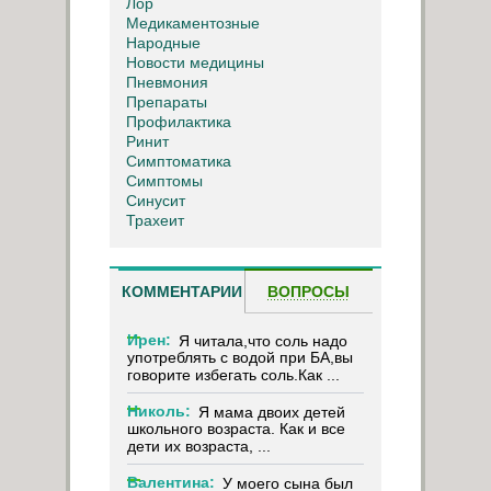
Лор
Медикаментозные
Народные
Новости медицины
Пневмония
Препараты
Профилактика
Ринит
Симптоматика
Симптомы
Синусит
Трахеит
КОММЕНТАРИИ
ВОПРОСЫ
Ирен:
Я читала,что соль надо
употреблять с водой при БА,вы
говорите избегать соль.Как ...
Николь:
Я мама двоих детей
школьного возраста. Как и все
дети их возраста, ...
Валентина:
У моего сына был