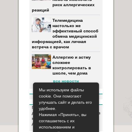
риск аллергических
реакций
Телемедицина
настолько же
эффективный способ
обмена медицинской
информацией, как личная
встреча с врачом
Аллергию и астму
сложнее
контролировать в
школе, чем дома
все новости
Мы используем файлы
cookie. Они помогают
улучшать сайт и делать его
Пользуясь данным ресурсом вы
удобнее.
даёте разрешение на сбор, анализ
Нажимая «Принять», вы
и хранение своих персональных
соглашаетесь с их
данных согласно
Правилам
.
использованием и