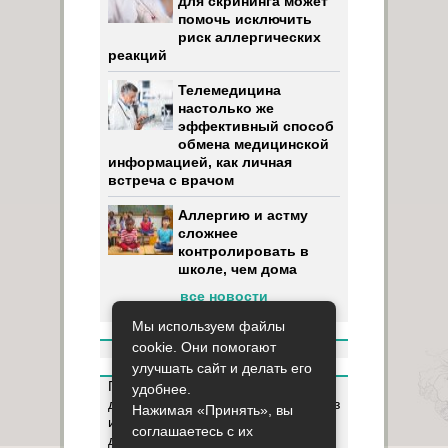
для скрининга может
помочь исключить
риск аллергических
реакций
Телемедицина
настолько же
эффективный способ
обмена медицинской
информацией, как личная
встреча с врачом
Аллергию и астму
сложнее
контролировать в
школе, чем дома
все новости
Мы используем файлы
cookie. Они помогают
улучшать сайт и делать его
Пользуясь данным ресурсом вы
удобнее.
даёте разрешение на сбор, анализ
Нажимая «Принять», вы
и хранение своих персональных
соглашаетесь с их
данных согласно
Правилам
.