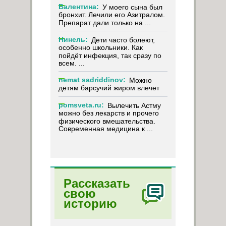
Валентина:
У моего сына был
бронхит. Лечили его Азитралом.
Препарат дали только на ...
Нинель:
Дети часто болеют,
особенно школьники. Как
пойдёт инфекция, так сразу по
всем. ...
nemat sadriddinov:
Можно
детям барсучий жиром влечет
pomsveta.ru:
Вылечить Астму
можно без лекарств и прочего
физического вмешательства.
Современная медицина к ...
Рассказать
свою
историю