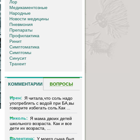
Лор
Медикаментозные
Народные
Новости медицины
Пневмония
Препараты
Профилактика
Ринит
Симптоматика
Симптомы
Синусит
Трахеит
КОММЕНТАРИИ
ВОПРОСЫ
Ирен:
Я читала,что соль надо
употреблять с водой при БА,вы
говорите избегать соль.Как ...
Николь:
Я мама двоих детей
школьного возраста. Как и все
дети их возраста, ...
Валентина:
У моего сына был