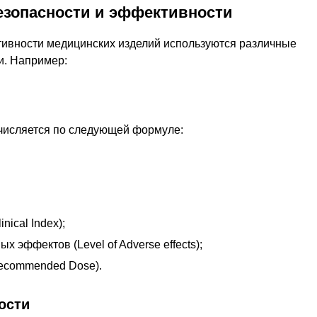
езопасности и эффективности
тивности медицинских изделий используются различные
и. Например:
ычисляется по следующей формуле:
nical Index);
 эффектов (Level of Adverse effects);
ecommended Dose).
ости