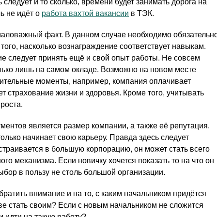
следует и то сколько, времени будет занимать дорога на
чь не идёт о
работа вахтой вакансии
в ТЭК.
маловажный факт. В данном случае необходимо обязательн
того, насколько вознаграждение соответствует навыкам.
ие следует принять ещё и свой опыт работы. Не совсем
лько лишь на самом окладе. Возможно на новом месте
жительные моменты, например, компания оплачивает
т страхование жизни и здоровья. Кроме того, учитывать
роста.
ментов является размер компании, а также её репутация.
олько начинает свою карьеру. Правда здесь следует
 устраивается в большую корпорацию, он может стать всего
го механизма. Если новичку хочется показать то на что он
ыбор в пользу не столь большой организации.
братить внимание и на то, с каким начальником придётся
иве стать своим? Если с новым начальником не сложится
и идти на такую работу?