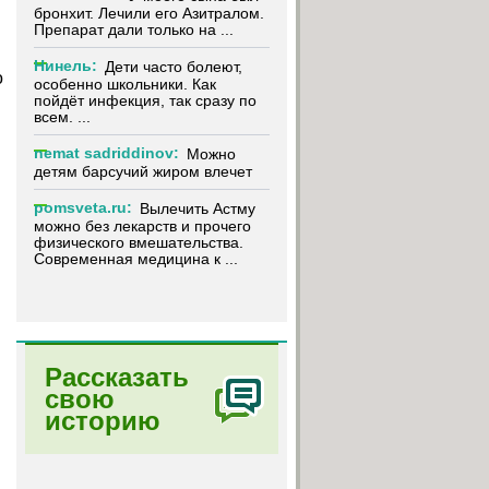
бронхит. Лечили его Азитралом.
Препарат дали только на ...
Нинель:
Дети часто болеют,
о
особенно школьники. Как
пойдёт инфекция, так сразу по
всем. ...
nemat sadriddinov:
Можно
детям барсучий жиром влечет
pomsveta.ru:
Вылечить Астму
можно без лекарств и прочего
физического вмешательства.
Современная медицина к ...
Рассказать
свою
историю