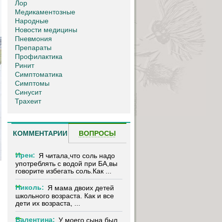
Лор
Медикаментозные
Народные
Новости медицины
Пневмония
Препараты
Профилактика
Ринит
Симптоматика
Симптомы
Синусит
Трахеит
КОММЕНТАРИИ
ВОПРОСЫ
Ирен:
Я читала,что соль надо
употреблять с водой при БА,вы
говорите избегать соль.Как ...
Николь:
Я мама двоих детей
школьного возраста. Как и все
дети их возраста, ...
Валентина:
У моего сына был