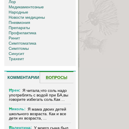
Лор
Медикаментозные
Народные
Новости медицины
Пневмония
Препараты
Профилактика
Ринит
Симптоматика
Симптомы
Синусит
Трахеит
КОММЕНТАРИИ
ВОПРОСЫ
Ирен:
Я читала,что соль надо
употреблять с водой при БА,вы
говорите избегать соль.Как ...
Николь:
Я мама двоих детей
школьного возраста. Как и все
дети их возраста, ...
Валентина:
У моего сына был