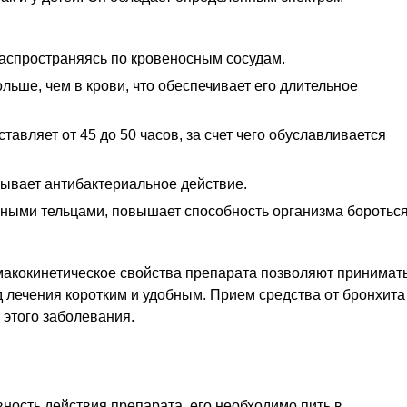
распространяясь по кровеносным сосудам.
льше, чем в крови, что обеспечивает его длительное
авляет от 45 до 50 часов, за счет чего обуславливается
зывает антибактериальное действие.
ными тельцами, повышает способность организма боротьс
макокинетическое свойства препарата позволяют принимат
од лечения коротким и удобным. Прием средства от бронхита
 этого заболевания.
ность действия препарата, его необходимо пить в