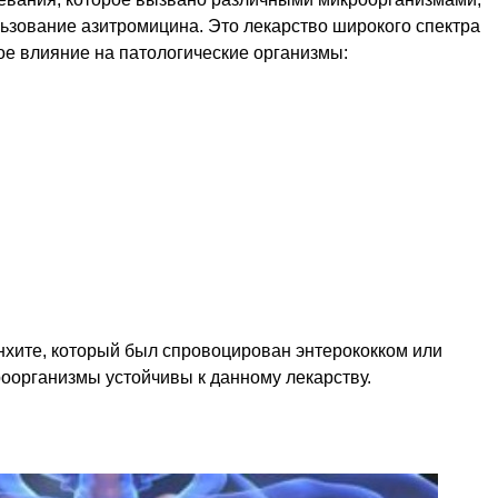
ьзование азитромицина. Это лекарство широкого спектра
ое влияние на патологические организмы:
нхите, который был спровоцирован энтерококком или
роорганизмы устойчивы к данному лекарству.