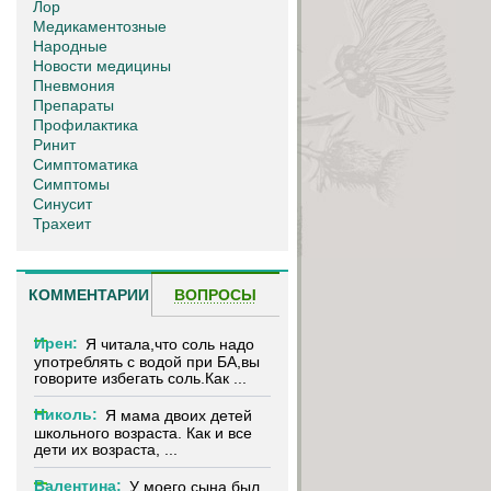
Лор
Медикаментозные
Народные
Новости медицины
Пневмония
Препараты
Профилактика
Ринит
Симптоматика
Симптомы
Синусит
Трахеит
КОММЕНТАРИИ
ВОПРОСЫ
Ирен:
Я читала,что соль надо
употреблять с водой при БА,вы
говорите избегать соль.Как ...
Николь:
Я мама двоих детей
школьного возраста. Как и все
дети их возраста, ...
Валентина:
У моего сына был