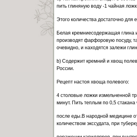
пить глиняную воду -1 чайная ложк
Этого количества достаточно для 
Белая кремниесодержащая глина им
производят фарфоровую посуду, так
очевидно, и находятся залежи гл
b) Содержит кремний и хвощ полев
России.
Рецепт настоя хвоща полевого:
4 столовые ложки измельченной тр
минут. Пить теплым по 0,5 стакана 
после еды.В народной медицине о
количеством экссудата, при туберк
поражении капилляров, при внутр