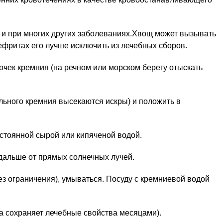
 и при многих других заболеваниях.Хвощ может вызывать
ефритах его лучше исключить из лечебных сборов.
сочек кремния (на речном или морском берегу отыскать
льного кремния высекаются искры) и положить в
тстоянной сырой или кипяченой водой.
дальше от прямых солнечных лучей.
ез ограничения), умываться. Посуду с кремниевой водой
а сохраняет лечебные свойства месяцами).