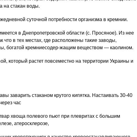
а на стакан воды.
ежедневной суточной потребности организма в кремнии.
еется в Днепропетровской области (с. Просяное). Из нее
 что в тех местах, где расположены такие заводы,
ины, богатой кремниесодер-жащим веществом — каолином.
ой, который растет повсеместно на территории Украины и
авы заварить стаканом крутого кипятка. Настаивать 30-40
через час
твар хвоща полевого пьют при плевритах с большим
улезе, атеросклерозе,
енних кровотечениях в качестве кровоостанавливающего