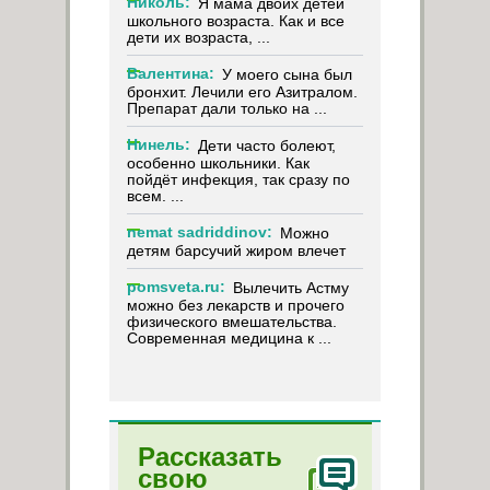
Николь:
Я мама двоих детей
школьного возраста. Как и все
дети их возраста, ...
Валентина:
У моего сына был
бронхит. Лечили его Азитралом.
Препарат дали только на ...
Нинель:
Дети часто болеют,
особенно школьники. Как
пойдёт инфекция, так сразу по
всем. ...
nemat sadriddinov:
Можно
детям барсучий жиром влечет
pomsveta.ru:
Вылечить Астму
можно без лекарств и прочего
физического вмешательства.
Современная медицина к ...
Рассказать
свою