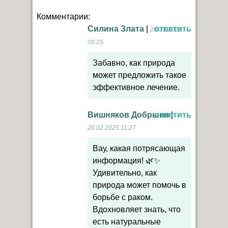
Комментарии:
Силина Злата
|
ответить
29.08.2023
09:25
Забавно, как природа
может предложить такое
эффективное лечение.
Вишняков Добрыня
ответить
|
26.02.2025 11:27
Вау, какая потрясающая
информация! 🌿✨
Удивительно, как
природа может помочь в
борьбе с раком.
Вдохновляет знать, что
есть натуральные