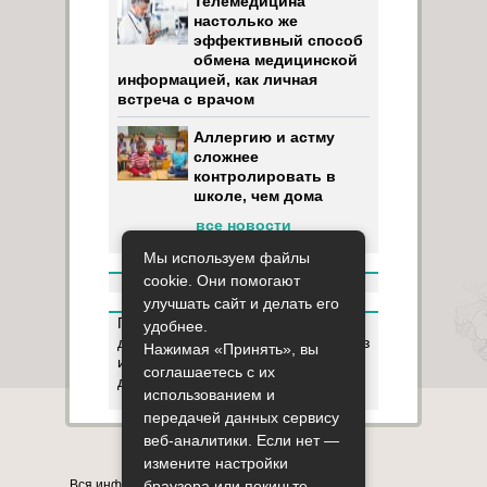
Телемедицина
настолько же
эффективный способ
обмена медицинской
информацией, как личная
встреча с врачом
Аллергию и астму
сложнее
контролировать в
школе, чем дома
все новости
Мы используем файлы
cookie. Они помогают
улучшать сайт и делать его
Пользуясь данным ресурсом вы
удобнее.
даёте разрешение на сбор, анализ
Нажимая «Принять», вы
и хранение своих персональных
соглашаетесь с их
данных согласно
Правилам
.
использованием и
передачей данных сервису
веб-аналитики. Если нет —
Карта сайта
О сайте
Контакты
измените настройки
Вся информация на сайте представлена в
браузера или покиньте