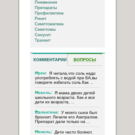
Пневмония
Препараты
Профилактика
Ринит
Симптоматика
Симптомы
Синусит
Трахеит
КОММЕНТАРИИ
ВОПРОСЫ
Ирен:
Я читала,что соль надо
употреблять с водой при БА,вы
говорите избегать соль.Как ...
Николь:
Я мама двоих детей
школьного возраста. Как и все
дети их возраста, ...
Валентина:
У моего сына был
бронхит. Лечили его Азитралом.
Препарат дали только на ...
Нинель:
Дети часто болеют,