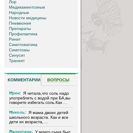
Лор
Медикаментозные
Народные
Новости медицины
Пневмония
Препараты
Профилактика
Ринит
Симптоматика
Симптомы
Синусит
Трахеит
КОММЕНТАРИИ
ВОПРОСЫ
Ирен:
Я читала,что соль надо
употреблять с водой при БА,вы
говорите избегать соль.Как ...
Николь:
Я мама двоих детей
школьного возраста. Как и все
дети их возраста, ...
Валентина:
У моего сына был