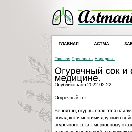
ГЛАВНАЯ
АСТМА
ЗА
Главная
Препараты
Народные
Огуречный сок и 
медицине.
Опубликовано 2022-02-22
Огуречный сок.
Вероятно, огурцы являются наилу
обладают и многими другими свой
огуречного сока к морковному ока
различных невралгий и радикулито