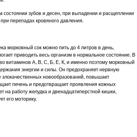
м состоянии зубов и десен, при выпадении и расщеплении
 при перепадах кровяного давления.
ка морковный сок можно пить до 4 литров в день,
могает приводить весь организм в нормальное состояние. В
о витаминов А, В, С, Б, Е, К, и именно поэтому морковный
держания энергии и силы. Он предохраняет нервную
е злокачественных новообразований, повышает
щает печень и предотвращает проявления кожных
ет на работу желудка и двенадцатиперстной кишки,
ет его моторику.