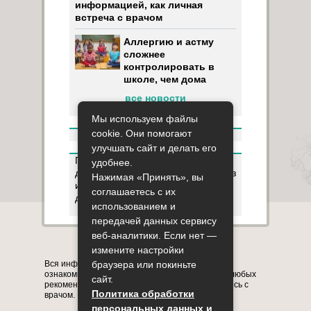
информацией, как личная
встреча с врачом
Аллергию и астму
сложнее
контролировать в
школе, чем дома
все новости
Мы используем файлы
cookie. Они помогают
улучшать сайт и делать его
Пользуясь данным ресурсом вы
удобнее.
даёте разрешение на сбор, анализ
Нажимая «Принять», вы
и хранение своих персональных
соглашаетесь с их
данных согласно
Правилам
.
использованием и
передачей данных сервису
веб-аналитики. Если нет —
Карта сайта
О сайте
Контакты
измените настройки
Вся информация на сайте представлена в
браузера или покиньте
ознакомительных целях. Перед применением любых
сайт.
рекомендаций обязательно проконсультируйтесь с
Политика обработки
врачом.
персональных данных и