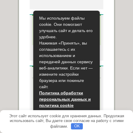
Мы используем файлы
Рассказать
cookie. Они помогают
свою
улучшать сайт и делать его
историю
удобнее.
Нажимая «Принять», вы
соглашаетесь с их
использованием и
передачей данных сервису
веб-аналитики. Если нет —
ОПРОС
измените настройки
браузера или покиньте
Используете ли вы народную
сайт.
медицину?
Политика обработки
персональных данных и
Использую
политика cookie
Нет, не использую
Этот сайт использует cookie для хранения данных. Продолжая
Принять
использовать сайт, Вы даете свое согласие на работу с этими
файлами.
OK