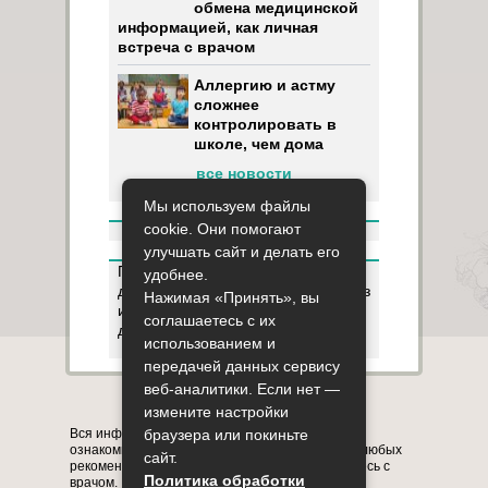
обмена медицинской
информацией, как личная
встреча с врачом
Аллергию и астму
сложнее
контролировать в
школе, чем дома
все новости
Мы используем файлы
cookie. Они помогают
улучшать сайт и делать его
Пользуясь данным ресурсом вы
удобнее.
даёте разрешение на сбор, анализ
Нажимая «Принять», вы
и хранение своих персональных
соглашаетесь с их
данных согласно
Правилам
.
использованием и
передачей данных сервису
веб-аналитики. Если нет —
Карта сайта
О сайте
Контакты
измените настройки
Вся информация на сайте представлена в
браузера или покиньте
ознакомительных целях. Перед применением любых
сайт.
рекомендаций обязательно проконсультируйтесь с
Политика обработки
врачом.