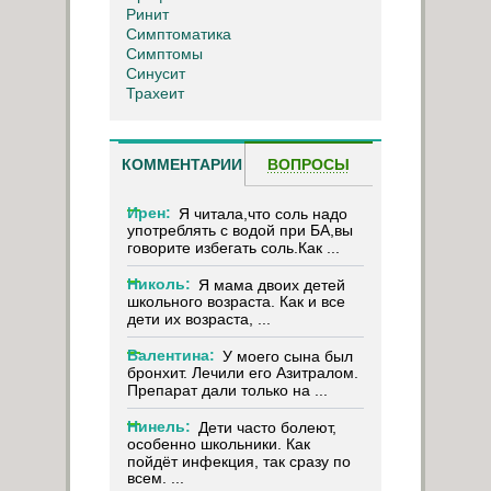
Ринит
Симптоматика
Симптомы
Синусит
Трахеит
КОММЕНТАРИИ
ВОПРОСЫ
Ирен:
Я читала,что соль надо
употреблять с водой при БА,вы
говорите избегать соль.Как ...
Николь:
Я мама двоих детей
школьного возраста. Как и все
дети их возраста, ...
Валентина:
У моего сына был
бронхит. Лечили его Азитралом.
Препарат дали только на ...
Нинель:
Дети часто болеют,
особенно школьники. Как
пойдёт инфекция, так сразу по
всем. ...