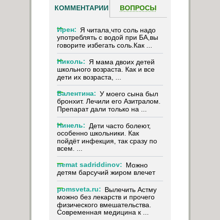
КОММЕНТАРИИ
ВОПРОСЫ
Ирен:
Я читала,что соль надо
употреблять с водой при БА,вы
говорите избегать соль.Как ...
Николь:
Я мама двоих детей
школьного возраста. Как и все
дети их возраста, ...
Валентина:
У моего сына был
бронхит. Лечили его Азитралом.
Препарат дали только на ...
Нинель:
Дети часто болеют,
особенно школьники. Как
пойдёт инфекция, так сразу по
всем. ...
nemat sadriddinov:
Можно
детям барсучий жиром влечет
pomsveta.ru:
Вылечить Астму
можно без лекарств и прочего
физического вмешательства.
Современная медицина к ...