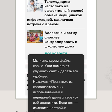
Телемедицина
настолько же
эффективный способ
обмена медицинской
информацией, как личная
встреча с врачом
Аллергию и астму
сложнее
контролировать в
школе, чем дома
все новости
Мы используем файлы
cookie. Они помогают
улучшать сайт и делать его
Пользуясь данным ресурсом вы
удобнее.
даёте разрешение на сбор, анализ
Нажимая «Принять», вы
и хранение своих персональных
соглашаетесь с их
данных согласно
Правилам
.
использованием и
передачей данных сервису
веб-аналитики. Если нет —
Карта сайта
О сайте
Контакты
измените настройки