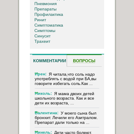
Пневмония
Препараты
Профилактика
Ринит
Симптоматика
Симптомы
Синусит
Трахеит
КОММЕНТАРИИ
ВОПРОСЫ
Ирен:
Я читала,что соль надо
употреблять с водой при БА,вы
говорите избегать соль.Как ...
Николь:
Я мама двоих детей
школьного возраста. Как и все
дети их возраста, ...
Валентина:
У моего сына был
бронхит. Лечили его Азитралом.
Препарат дали только на ...
Нинель:
Дети часто болеют,