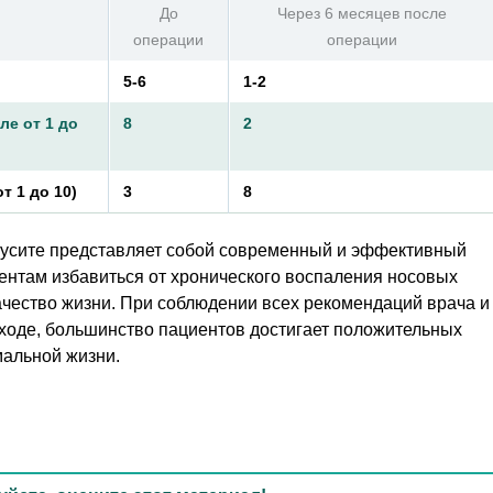
До
Через 6 месяцев после
операции
операции
5-6
1-2
ле от 1 до
8
2
т 1 до 10)
3
8
нусите представляет собой современный и эффективный
ентам избавиться от хронического воспаления носовых
качество жизни. При соблюдении всех рекомендаций врача и
оде, большинство пациентов достигает положительных
мальной жизни.