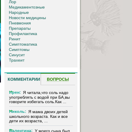
Лор
Медикаментозные
Народные
Новости медицины
Пневмония
Препараты
Профилактика
Ринит
Симптоматика
Симптомы
Синусит
Трахеит
КОММЕНТАРИИ
ВОПРОСЫ
Ирен:
Я читала,что соль надо
употреблять с водой при БА,вы
говорите избегать соль.Как ...
Николь:
Я мама двоих детей
школьного возраста. Как и все
дети их возраста, ...
Валентина:
У моего сына был