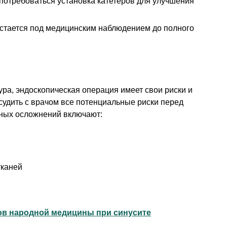
потребоваться установка катетеров для улучшения
стается под медицинским наблюдением до полного
ура, эндоскопическая операция имеет свои риски и
удить с врачом все потенциальные риски перед
ных осложнений включают:
каней
ов народной медицины при синусите