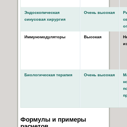
Эндоскопическая
Очень высокая
Р
синусовая хирургия
с
о
Иммуномодуляторы
Высокая
Н
и
Биологическая терапия
Очень высокая
М
н
п
п
Формулы и примеры
расчетов