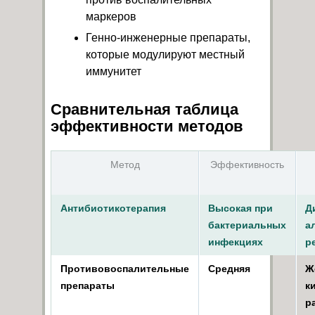
маркеров
Генно-инженерные препараты,
которые модулируют местный
иммунитет
Сравнительная таблица
эффективности методов
Метод
Эффективность
Антибиотикотерапия
Высокая при
Д
бактериальных
а
инфекциях
р
Противовоспалительные
Средняя
Ж
препараты
к
р