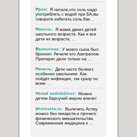
Ирен:
Я читала,что соль надо
употреблять с водой при БА,вы
говорите избегать соль.Как ...
Николь:
Я мама двоих детей
школьного возраста. Как и все
дети их возраста, ...
Валентина:
У моего сына был
бронхит. Лечили его Азитралом.
Препарат дали только на ...
Нинель:
Дети часто болеют,
особенно школьники. Как
пойдёт инфекция, так сразу по
всем. ...
nemat sadriddinov:
Можно
детям барсучий жиром влечет
pomsveta.ru:
Вылечить Астму
можно без лекарств и прочего
физического вмешательства.
Современная медицина к ...