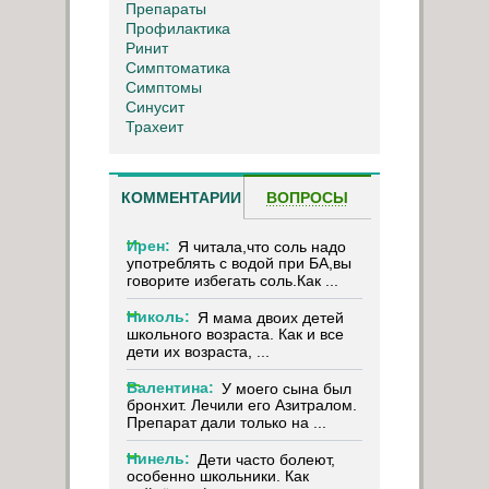
Препараты
Профилактика
Ринит
Симптоматика
Симптомы
Синусит
Трахеит
КОММЕНТАРИИ
ВОПРОСЫ
Ирен:
Я читала,что соль надо
употреблять с водой при БА,вы
говорите избегать соль.Как ...
Николь:
Я мама двоих детей
школьного возраста. Как и все
дети их возраста, ...
Валентина:
У моего сына был
бронхит. Лечили его Азитралом.
Препарат дали только на ...
Нинель:
Дети часто болеют,
особенно школьники. Как