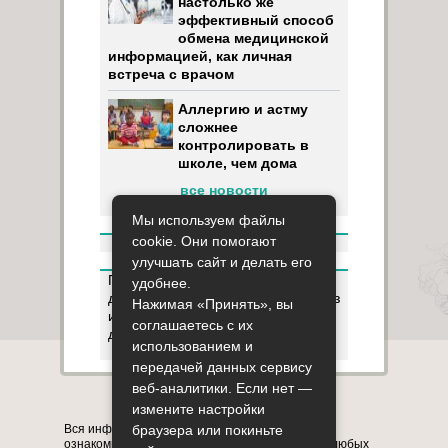
настолько же
эффективный способ
обмена медицинской
информацией, как личная
встреча с врачом
Аллергию и астму
сложнее
контролировать в
школе, чем дома
все новости
Мы используем файлы
cookie. Они помогают
улучшать сайт и делать его
Пользуясь данным ресурсом вы
удобнее.
даёте разрешение на сбор, анализ
Нажимая «Принять», вы
и хранение своих персональных
соглашаетесь с их
данных согласно
Правилам
.
использованием и
передачей данных сервису
веб-аналитики. Если нет —
Карта сайта
О сайте
Контакты
измените настройки
Вся информация на сайте представлена в
браузера или покиньте
ознакомительных целях. Перед применением любых