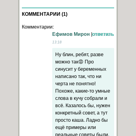
КОММЕНТАРИИ (1)
Комментарии:
Ефимов Мирон
|
ответить
26.07.2024
13:18
Ну блин, ребят, разве
можно так😡 Про
синусит у беременных
написано так, что ни
черта не понятно!
Похоже, какие-то умные
слова в кучу собрали и
всё. Казалось бы, нужен
конкретный совет, а тут
просто каша. Ладно бы
ещё примеры или
реальные советы были,