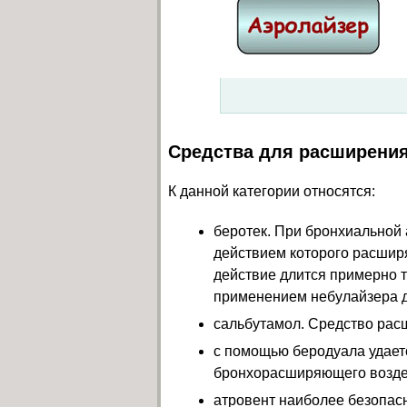
Средства для расширени
К данной категории относятся:
беротек. При бронхиальной 
действием которого расшир
действие длится примерно т
применением небулайзера де
сальбутамол. Средство расш
с помощью беродуала удаетс
бронхорасширяющего возде
атровент наиболее безопас