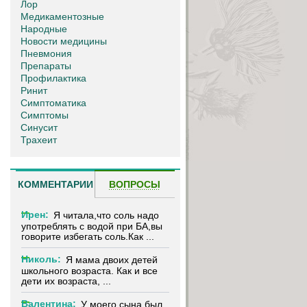
Лор
Медикаментозные
Народные
Новости медицины
Пневмония
Препараты
Профилактика
Ринит
Симптоматика
Симптомы
Синусит
Трахеит
КОММЕНТАРИИ
ВОПРОСЫ
Ирен:
Я читала,что соль надо
употреблять с водой при БА,вы
говорите избегать соль.Как ...
Николь:
Я мама двоих детей
школьного возраста. Как и все
дети их возраста, ...
Валентина:
У моего сына был