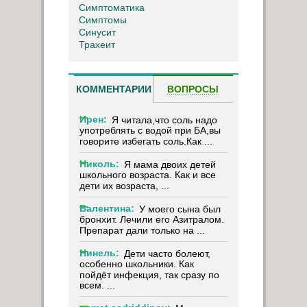
Симптоматика
Симптомы
Синусит
Трахеит
КОММЕНТАРИИ
ВОПРОСЫ
Ирен:
Я читала,что соль надо
употреблять с водой при БА,вы
говорите избегать соль.Как ...
Николь:
Я мама двоих детей
школьного возраста. Как и все
дети их возраста, ...
Валентина:
У моего сына был
бронхит. Лечили его Азитралом.
Препарат дали только на ...
Нинель:
Дети часто болеют,
особенно школьники. Как
пойдёт инфекция, так сразу по
всем. ...