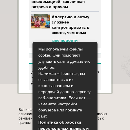
информацией, как личная
встреча с врачом
Аллергию и астму
сложнее
контролировать в
школе, чем дома
все новости
Мы используем файлы
cookie. Они помогают
улучшать сайт и делать его
Пользуясь данным ресурсом вы
удобнее.
даёте разрешение на сбор, анализ
Нажимая «Принять», вы
и хранение своих персональных
соглашаетесь с их
данных согласно
Правилам
.
использованием и
передачей данных сервису
веб-аналитики. Если нет —
Карта сайта
О сайте
Контакты
измените настройки
Вся информация на сайте представлена в
браузера или покиньте
ознакомительных целях. Перед применением любых
сайт.
рекомендаций обязательно проконсультируйтесь с
Политика обработки
врачом.
персональных данных и