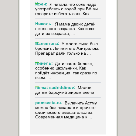
Ирен:
Я читала,что соль надо
употреблять с водой при БА,вы
говорите избегать соль.Как ...
Николь:
Я мама двоих детей
школьного возраста. Как и все
дети их возраста, ...
Валентина:
У моего сына был
бронхит. Лечили его Азитралом.
Препарат дали только на ...
Нинель:
Дети часто болеют,
особенно школьники. Как
пойдёт инфекция, так сразу по
всем. ...
nemat sadriddinov:
Можно
детям барсучий жиром влечет
pomsveta.ru:
Вылечить Астму
можно без лекарств и прочего
физического вмешательства.
Современная медицина к ...