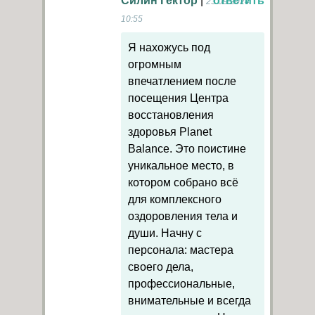
Силин Гектор
|
ответить
23.09.2024
10:55
Я нахожусь под
огромным
впечатлением после
посещения Центра
восстановления
здоровья Planet
Balance. Это поистине
уникальное место, в
котором собрано всё
для комплексного
оздоровления тела и
души. Начну с
персонала: мастера
своего дела,
профессиональные,
внимательные и всегда