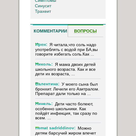
Симптомы
Синусит
Трахеит
КОММЕНТАРИИ
ВОПРОСЫ
Ирен:
Я читала,что соль надо
употреблять с водой при БА,вы
говорите избегать соль.Как ...
Николь:
Я мама двоих детей
школьного возраста. Как и все
дети их возраста, ...
Валентина:
У моего сына был
бронхит. Лечили его Азитралом.
Препарат дали только на ...
Нинель:
Дети часто болеют,
особенно школьники. Как
пойдёт инфекция, так сразу по
всем. ...
nemat sadriddinov:
Можно
детям барсучий жиром влечет