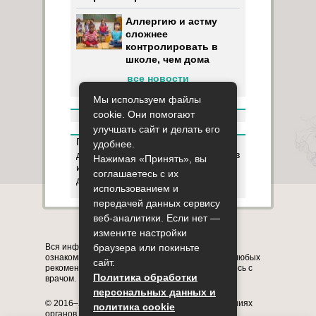
Аллергию и астму
сложнее
контролировать в
школе, чем дома
все новости
Мы используем файлы
cookie. Они помогают
улучшать сайт и делать его
Пользуясь данным ресурсом вы
удобнее.
даёте разрешение на сбор, анализ
Нажимая «Принять», вы
и хранение своих персональных
соглашаетесь с их
данных согласно
Правилам
.
использованием и
передачей данных сервису
веб-аналитики. Если нет —
Карта сайта
О сайте
Контакты
измените настройки
Вся информация на сайте представлена в
браузера или покиньте
ознакомительных целях. Перед применением любых
сайт.
рекомендаций обязательно проконсультируйтесь с
Политика обработки
врачом.
персональных данных и
© 2016–2026, медицинский портал о заболеваниях
политика cookie
органов системы дыхания astmania.ru