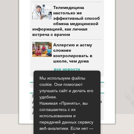
Телемедицина
настолько же
эффективный способ
обмена медицинской
информацией, как личная
встреча с врачом
Аллергию и астму
сложнее
контролировать в
школе, чем дома
все новости
Мы используем файлы
cookie. Они помогают
улучшать сайт и делать его
Пользуясь данным ресурсом вы
удобнее.
даёте разрешение на сбор, анализ
Нажимая «Принять», вы
и хранение своих персональных
соглашаетесь с их
данных согласно
Правилам
.
использованием и
передачей данных сервису
веб-аналитики. Если нет —
Карта сайта
О сайте
Контакты