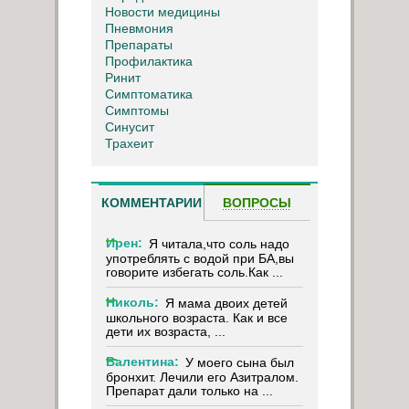
Новости медицины
Пневмония
Препараты
Профилактика
Ринит
Симптоматика
Симптомы
Синусит
Трахеит
КОММЕНТАРИИ
ВОПРОСЫ
Ирен:
Я читала,что соль надо
употреблять с водой при БА,вы
говорите избегать соль.Как ...
Николь:
Я мама двоих детей
школьного возраста. Как и все
дети их возраста, ...
Валентина:
У моего сына был
бронхит. Лечили его Азитралом.
Препарат дали только на ...