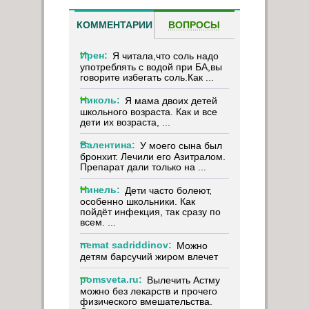
КОММЕНТАРИИ
ВОПРОСЫ
Ирен:
Я читала,что соль надо
употреблять с водой при БА,вы
говорите избегать соль.Как ...
Николь:
Я мама двоих детей
школьного возраста. Как и все
дети их возраста, ...
Валентина:
У моего сына был
бронхит. Лечили его Азитралом.
Препарат дали только на ...
Нинель:
Дети часто болеют,
особенно школьники. Как
пойдёт инфекция, так сразу по
всем. ...
nemat sadriddinov:
Можно
детям барсучий жиром влечет
pomsveta.ru:
Вылечить Астму
можно без лекарств и прочего
физического вмешательства.