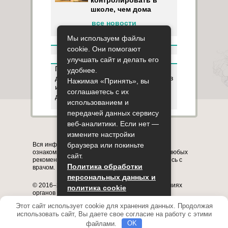
контролировать в
школе, чем дома
все новости
Мы используем файлы
cookie. Они помогают
улучшать сайт и делать его
Пользуясь данным ресурсом вы
удобнее.
даёте разрешение на сбор, анализ
Нажимая «Принять», вы
и хранение своих персональных
соглашаетесь с их
данных согласно
Правилам
.
использованием и
передачей данных сервису
веб-аналитики. Если нет —
Карта сайта
О сайте
Контакты
измените настройки
Вся информация на сайте представлена в
браузера или покиньте
ознакомительных целях. Перед применением любых
сайт.
рекомендаций обязательно проконсультируйтесь с
Политика обработки
врачом.
персональных данных и
© 2016–2026, медицинский портал о заболеваниях
политика cookie
органов системы дыхания astmania.ru
Полное или частичное копирование информации с
Этот сайт использует cookie для хранения данных. Продолжая
Принять
сайта без указания активной ссылки на него
использовать сайт, Вы даете свое согласие на работу с этими
запрещено.
файлами.
OK