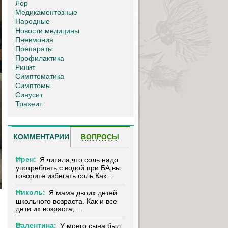
Лор
Медикаментозные
Народные
Новости медицины
Пневмония
Препараты
Профилактика
Ринит
Симптоматика
Симптомы
Синусит
Трахеит
КОММЕНТАРИИ
ВОПРОСЫ
Ирен:
Я читала,что соль надо
употреблять с водой при БА,вы
говорите избегать соль.Как ...
Николь:
Я мама двоих детей
школьного возраста. Как и все
дети их возраста, ...
Валентина:
У моего сына был