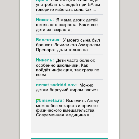
употреблять с водой при БА,вы
говорите избегать соль.Как ...
Николь:
Я мама двоих детей
школьного возраста. Как и все
дети их возраста, ...
Валентина:
У моего сына был
бронхит. Лечили его Азитралом.
Препарат дали только на ...
Нинель:
Дети часто болеют,
особенно школьники. Как
пойдёт инфекция, так сразу по
всем. ...
nemat sadriddinov:
Можно
детям барсучий жиром влечет
pomsveta.ru:
Вылечить Астму
можно без лекарств и прочего
физического вмешательства.
Современная медицина к ...