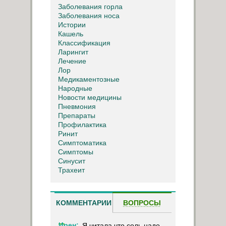
Заболевания горла
Заболевания носа
Истории
Кашель
Классификация
Ларингит
Лечение
Лор
Медикаментозные
Народные
Новости медицины
Пневмония
Препараты
Профилактика
Ринит
Симптоматика
Симптомы
Синусит
Трахеит
КОММЕНТАРИИ
ВОПРОСЫ
Ирен:
Я читала,что соль надо