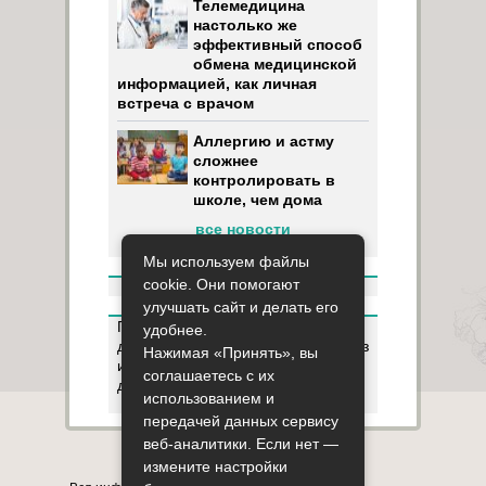
Телемедицина
настолько же
эффективный способ
обмена медицинской
информацией, как личная
встреча с врачом
Аллергию и астму
сложнее
контролировать в
школе, чем дома
все новости
Мы используем файлы
cookie. Они помогают
улучшать сайт и делать его
Пользуясь данным ресурсом вы
удобнее.
даёте разрешение на сбор, анализ
Нажимая «Принять», вы
и хранение своих персональных
соглашаетесь с их
данных согласно
Правилам
.
использованием и
передачей данных сервису
веб-аналитики. Если нет —
Карта сайта
О сайте
Контакты
измените настройки