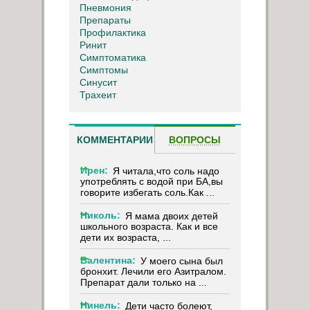
Пневмония
Препараты
Профилактика
Ринит
Симптоматика
Симптомы
Синусит
Трахеит
КОММЕНТАРИИ
ВОПРОСЫ
Ирен:
Я читала,что соль надо
употреблять с водой при БА,вы
говорите избегать соль.Как ...
Николь:
Я мама двоих детей
школьного возраста. Как и все
дети их возраста, ...
Валентина:
У моего сына был
бронхит. Лечили его Азитралом.
Препарат дали только на ...
Нинель:
Дети часто болеют,