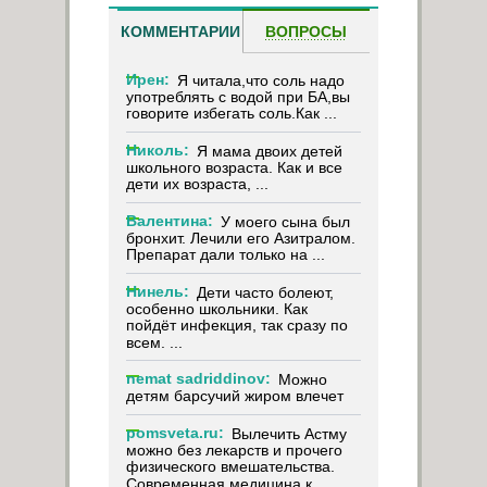
КОММЕНТАРИИ
ВОПРОСЫ
Ирен:
Я читала,что соль надо
употреблять с водой при БА,вы
говорите избегать соль.Как ...
Николь:
Я мама двоих детей
школьного возраста. Как и все
дети их возраста, ...
Валентина:
У моего сына был
бронхит. Лечили его Азитралом.
Препарат дали только на ...
Нинель:
Дети часто болеют,
особенно школьники. Как
пойдёт инфекция, так сразу по
всем. ...
nemat sadriddinov:
Можно
детям барсучий жиром влечет
pomsveta.ru:
Вылечить Астму
можно без лекарств и прочего
физического вмешательства.
Современная медицина к ...