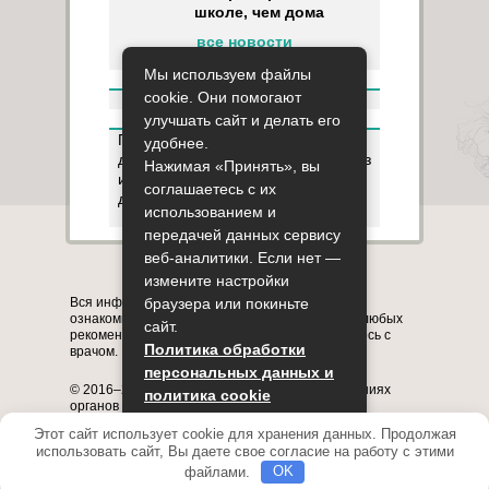
школе, чем дома
все новости
Мы используем файлы
cookie. Они помогают
улучшать сайт и делать его
Пользуясь данным ресурсом вы
удобнее.
даёте разрешение на сбор, анализ
Нажимая «Принять», вы
и хранение своих персональных
соглашаетесь с их
данных согласно
Правилам
.
использованием и
передачей данных сервису
веб-аналитики. Если нет —
Карта сайта
О сайте
Контакты
измените настройки
Вся информация на сайте представлена в
браузера или покиньте
ознакомительных целях. Перед применением любых
сайт.
рекомендаций обязательно проконсультируйтесь с
Политика обработки
врачом.
персональных данных и
© 2016–2026, медицинский портал о заболеваниях
политика cookie
органов системы дыхания astmania.ru
Полное или частичное копирование информации с
Этот сайт использует cookie для хранения данных. Продолжая
Принять
сайта без указания активной ссылки на него
использовать сайт, Вы даете свое согласие на работу с этими
запрещено.
файлами.
OK