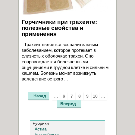
Горчичники при трахеите:
полезные свойства и
применения
Трахеит является воспалительным
заболеванием, которое протекает в
слизистых оболочках трахеи. Оно
сопровождается болезненными
ощущениями в грудной клетке и сильным
кашлем. Болезнь может возникнуть
вследствие острого ...
Назад
...
6
7
8
9
10
...
Вперед
Рубрики
Астма
Без рубрики