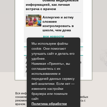
обмена медицинской
информацией, как личная
встреча с врачом
Аллергию и астму
сложнее
контролировать в
школе, чем дома
все новости
Мы используем файлы
cookie. Они помогают
улучшать сайт и делать его
Пользуясь данным ресурсом вы
удобнее.
даёте разрешение на сбор, анализ
Нажимая «Принять», вы
и хранение своих персональных
соглашаетесь с их
данных согласно
Правилам
.
использованием и
передачей данных сервису
веб-аналитики. Если нет —
Карта сайта
О сайте
Контакты
измените настройки
браузера или покиньте
Вся информация на сайте представлена в
ознакомительных целях. Перед применением любых
сайт.
рекомендаций обязательно проконсультируйтесь с
Политика обработки
врачом.