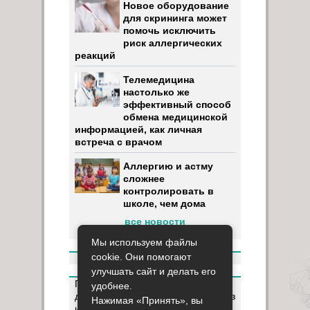
Новое оборудование
для скрининга может
помочь исключить
риск аллергических
реакций
Телемедицина
настолько же
эффективный способ
обмена медицинской
информацией, как личная
встреча с врачом
Аллергию и астму
сложнее
контролировать в
школе, чем дома
все новости
Мы используем файлы
cookie. Они помогают
улучшать сайт и делать его
Пользуясь данным ресурсом вы
удобнее.
даёте разрешение на сбор, анализ
Нажимая «Принять», вы
и хранение своих персональных