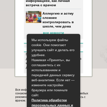
информацией, как личная
встреча с врачом
Аллергию и астму
сложнее
контролировать в
школе, чем дома
все новости
Мы используем файлы
cookie. Они помогают
улучшать сайт и делать его
Пользуясь данным ресурсом вы
удобнее.
даёте разрешение на сбор, анализ
Нажимая «Принять», вы
и хранение своих персональных
соглашаетесь с их
данных согласно
Правилам
.
использованием и
передачей данных сервису
веб-аналитики. Если нет —
Карта сайта
О сайте
Контакты
измените настройки
Вся информация на сайте представлена в
браузера или покиньте
ознакомительных целях. Перед применением любых
сайт.
рекомендаций обязательно проконсультируйтесь с
Политика обработки
врачом.
персональных данных и