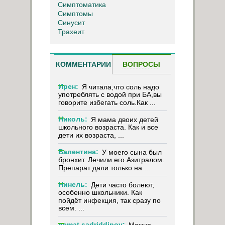
Симптоматика
Симптомы
Синусит
Трахеит
КОММЕНТАРИИ
ВОПРОСЫ
Ирен:
Я читала,что соль надо
употреблять с водой при БА,вы
говорите избегать соль.Как ...
Николь:
Я мама двоих детей
школьного возраста. Как и все
дети их возраста, ...
Валентина:
У моего сына был
бронхит. Лечили его Азитралом.
Препарат дали только на ...
Нинель:
Дети часто болеют,
особенно школьники. Как
пойдёт инфекция, так сразу по
всем. ...
nemat sadriddinov: