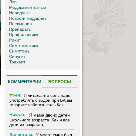
Лор
Медикаментозные
Народные
Новости медицины
Пневмония
Препараты
Профилактика
Ринит
Симптоматика
Симптомы
Синусит
Трахеит
КОММЕНТАРИИ
ВОПРОСЫ
Ирен:
Я читала,что соль надо
употреблять с водой при БА,вы
говорите избегать соль.Как ...
Николь:
Я мама двоих детей
е
школьного возраста. Как и все
дети их возраста, ...
Валентина:
У моего сына был