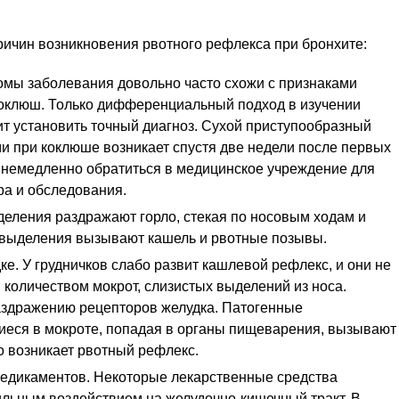
ричин возникновения рвотного рефлекса при бронхите:
мы заболевания довольно часто схожи с признаками
 коклюш. Только дифференциальный подход в изучении
т установить точный диагноз. Сухой приступообразный
и при коклюше возникает спустя две недели после первых
немедленно обратиться в медицинское учреждение для
а и обследования.
деления раздражают горло, стекая по носовым ходам и
 выделения вызывают кашель и рвотные позывы.
ке. У грудничков слабо развит кашлевой рефлекс, и они не
 количеством мокрот, слизистых выделений из носа.
аздражению рецепторов желудка. Патогенные
еся в мокроте, попадая в органы пищеварения, вызывают
о возникает рвотный рефлекс.
едикаментов. Некоторые лекарственные средства
ильным воздействием на желудочно-кишечный тракт. В