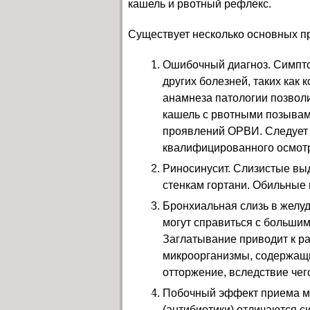
кашель и рвотный рефлекс.
Существует несколько основных п
Ошибочный диагноз. Симпто
других болезней, таких как
анамнеза патологии позволи
кашель с рвотными позывам
проявлений ОРВИ. Следует 
квалифицированного осмотр
Риносинусит. Слизистые вы
стенкам гортани. Обильные
Бронхиальная слизь в желуд
могут справиться с большим
Заглатывание приводит к р
микроорганизмы, содержащи
отторжение, вследствие чег
Побочный эффект приема м
(антибиотики) отличаются с