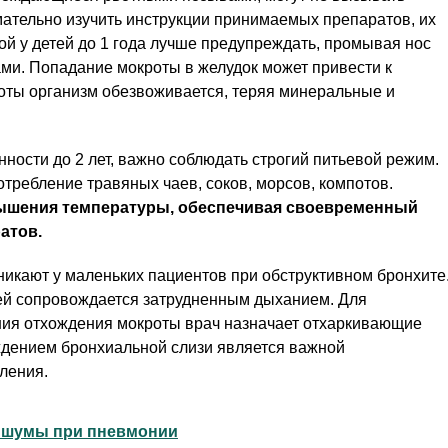
мательно изучить инструкции принимаемых препаратов, их
й у детей до 1 года лучше предупреждать, промывая нос
и. Попадание мокроты в желудок может привести к
оты организм обезвоживается, теряя минеральные и
нности до 2 лет, важно соблюдать строгий питьевой режим.
отребление травяных чаев, соков, морсов, компотов.
вышения температуры, обеспечивая своевременный
атов.
икают у маленьких пациентов при обструктивном бронхите
ей сопровождается затрудненным дыханием. Для
ния отхождения мокроты врач назначает отхаркивающие
ждением бронхиальной слизи является важной
ления.
 шумы при пневмонии