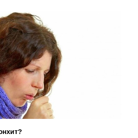
онхит?