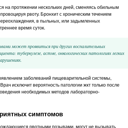
ся на протяжении нескольких дней, сменяясь обильным
провоцируя рвоту. Бронхит с хроническим течением
переохлаждения, в пыльных, или задымленных
треннее время суток.
ывами может проявиться при других воспалительных
ациента: туберкулезе, астме, онкологических патологиях легких
нарушениях.
роявлением заболеваний пищеварительной системы,
 Врач исключит вероятность патологии жкт только после
роведения необходимых методов лабораторно-
приятных симптомов
вождающиеся рвотными позывами, могут не вызывать