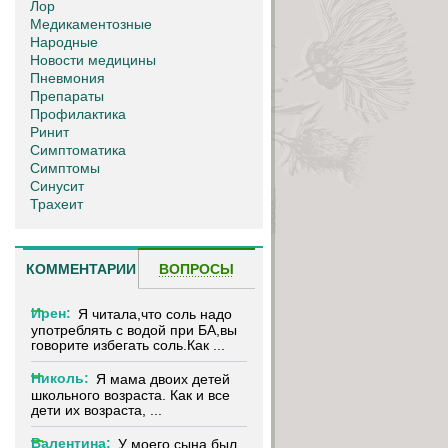
Лор
Медикаментозные
Народные
Новости медицины
Пневмония
Препараты
Профилактика
Ринит
Симптоматика
Симптомы
Синусит
Трахеит
КОММЕНТАРИИ
ВОПРОСЫ
Ирен:
Я читала,что соль надо
употреблять с водой при БА,вы
говорите избегать соль.Как ...
Николь:
Я мама двоих детей
школьного возраста. Как и все
дети их возраста, ...
Валентина:
У моего сына был