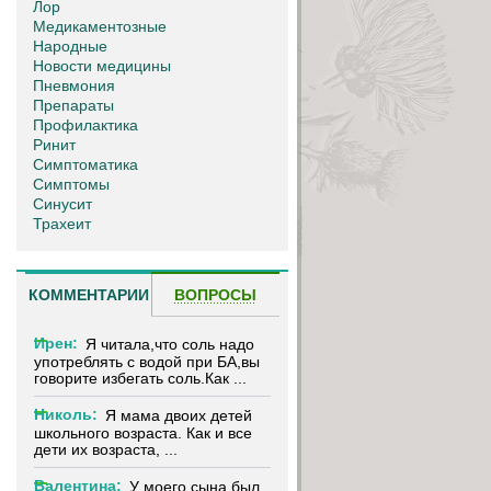
Лор
Медикаментозные
Народные
Новости медицины
Пневмония
Препараты
Профилактика
Ринит
Симптоматика
Симптомы
Синусит
Трахеит
КОММЕНТАРИИ
ВОПРОСЫ
Ирен:
Я читала,что соль надо
употреблять с водой при БА,вы
говорите избегать соль.Как ...
Николь:
Я мама двоих детей
школьного возраста. Как и все
дети их возраста, ...
Валентина:
У моего сына был